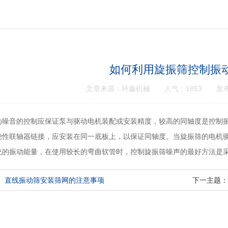
如何利用旋振筛控制振
文章来源：环鑫机械 人气：1853 发布时间：
动噪音的控制应保证泵与驱动电机装配或安装精度，较高的同轴度是控制
挠性联轴器链接，应安装在同一底板上，以保证同轴度。当旋振筛的电机
统的振动能量，在使用较长的弯曲软管时，控制旋振筛噪声的最好方法是
：
直线振动筛安装筛网的注意事项
下一主题