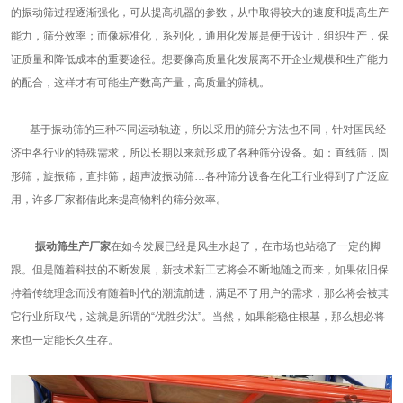
的振动筛过程逐渐强化，可从提高机器的参数，从中取得较大的速度和提高生产
能力，筛分效率；而像标准化，系列化，通用化发展是便于设计，组织生产，保
证质量和降低成本的重要途径。想要像高质量化发展离不开企业规模和生产能力
的配合，这样才有可能生产数高产量，高质量的筛机。
基于振动筛的三种不同运动轨迹，所以采用的筛分方法也不同，针对国民经
济中各行业的特殊需求，所以长期以来就形成了各种筛分设备。如：直线筛，圆
形筛，旋振筛，直排筛，超声波振动筛…各种筛分设备在化工行业得到了广泛应
用，许多厂家都借此来提高物料的筛分效率。
振动筛生产厂家
在如今发展已经是风生水起了，在市场也站稳了一定的脚
跟。但是随着科技的不断发展，新技术新工艺将会不断地随之而来，如果依旧保
持着传统理念而没有随着时代的潮流前进，满足不了用户的需求，那么将会被其
它行业所取代，这就是所谓的“优胜劣汰”。当然，如果能稳住根基，那么想必将
来也一定能长久生存。