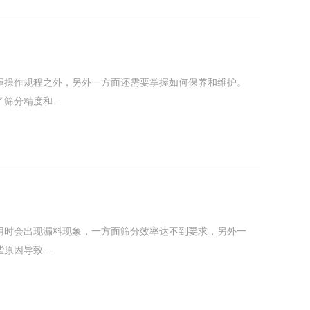
握操作规程之外，另外一方面还需要掌握如何保养和维护。
了筛分精度和…
用时会出现漏料现象，一方面筛分效率达不到要求，另外一
些原因导致…